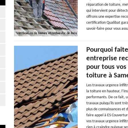
réparation de toiture, me
qui intervient pour détecte
offrons une expertise re
certification Qualibat gar
savoir-faire pour vous ass
Pourquoi fait
entreprise rec
pour tous vos 
toiture à Sam
Les travaux urgence infilt
la toiture en hauteur, l’in
performants. De ce fait, u
travaux puisqu'ils sont t
plus de connaissances et 
faire appel à ES Couvertur
vos travaux urgence infilt
rien à craindre puisque s