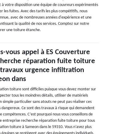
t à votre disposition une équipe de couvreurs expérimentés
r les fuites. Avec des tarifs les plus compétitifs, nous
connue, avec de nombreuses années d'expérience et une
antissant la qualité de nos services. Comptez sur notre
urer une toiture étanche.
es-vous appel à ES Couverture
herche réparation fuite toiture
travaux urgence infiltration
eon dans
ration toiture sont difficiles puisque vous devez monter sur
specter tous les moindres détails, utiliser de matériels
n simple particulier sans atouts ne peut pas réaliser ces
rès dangereux. Ce sont des travaux à risque qui demandent
de compétences. C’est pourquoi nous vous conseillons de
e entreprise recherche réparation fuite toiture pour tous
ration toiture à Sameon dans le 59310. Vous n’avez plus
es équipes se protègent avec des équipements individuels.