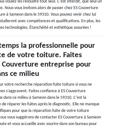
us voulez les résoudre tout seul. C’est interdit, que seul un
ble. Nous vous invitons alors de passer chez ES Couverture
ure à Sameon dans le 59310. Vous pouvez venir chez lui
stalleront avec compétences et qualifications. En plus, les
les technologies. Étanchéité et esthétique assurées !
temps la professionnelle pour
te de votre toiture. Faites
S Couverture entreprise pour
ans ce milieu
r votre recherche réparation fuite toiture si vous ne
mes s’aggravent. Faites confiance à ES Couverture
ux dans ce milieu à Sameon dans le 59310. C’est la
 de réparer les fuites après le diagnostic. Elle ne manque
ifiques pour que la réparation fuite de votre toiture
 Nous vous suggérons de contacter ES Couverture à Sameon
oute et vous accueille avec sourire dans son bureau pour