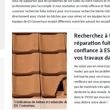
Vous ne supportez plus les problèmes de vos tuiles ou votre toiture et vo
professionnel peu l’accomplir si vous souhaitez un rendu efficace et fia
couvreur recherche fuite toiture pour vos travaux recherche bâche toit
directement pour choisir les bâches que vous aimez et ses équipes les in
équipes de ES Couverture emploi différents matériels suivant les nouvel
Recherchez à 
réparation fui
confiance à E
vos travaux d
Ne soyez pas en retard pou
voulez pas que les problè
entreprise pour vos trava
meilleure qui vous propose
pas de matériels très spéc
devienne la plus réussie.
dans le 59310 qui vous éc
vous délivre votre devis !