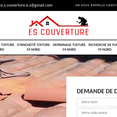
e.s.couverture.e.s@gmail.com
ON VOUS RAPPELLE GRAT
 TOITURE
ETANCHÉITÉ TOITURE
DEPANNAGE TOITURE
RECHERCHE DE FU
ORD
59 NORD
59 NORD
59 NORD
DEMANDE DE D