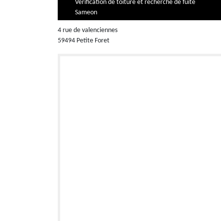
Vérification de toiture et recherche de fuite
Sameon
4 rue de valenciennes
59494 Petite Foret