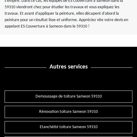
s’empire. Dans ce cas, les équipes de ES Couverture à Sameon dans la
59310 viendront chez pour étudier les travaux et vous expliquez les
travaux. Et avant d’appliquer la peinture, elles décapent d’abord la
peinture pour un résultat lisse et uniforme. Appréciez vite votre devis en
appelant ES Couverture à Sameon dans le 59310 !
Autres services
Demoussage de toiture Sameon 59310
Rénovation toiture Sameon 59310
Etanchéité toiture Sameon 59310