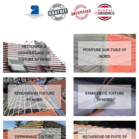
NETTOYAGE &
PEINTURE SUR TUILE 59
DEMOUSSAGE DE
NORD
TOITURE 59 NORD
RÉNOVATION TOITURE
ETANCHÉITÉ TOITURE
59 NORD
59 NORD
DEPANNAGE TOITURE
RECHERCHE DE FUITE 59