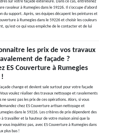
rdres sur votre façade extérieure. Dans ce cas, entretenez
re ravaleur à Rumegies dans le 59226. Il s’occupe d’abord
on du support. Après, ses équipes décapent les peintures et
Couverture à Rumegies dans le 59226 et choisir les couleurs
t, qu’est-ce qui vous empêche de le contacter et de lui
nnaitre les prix de vos travaux
ravalement de façade ?
z ES Couverture à Rumegies
 !
façade change et devient sale surtout pour votre façade
. Vous voulez réaliser des travaux nettoyage et ravalements
 ne savez pas les prix de ces opérations. Alors, si vous
, demandez chez ES Couverture artisan nettoyage et
megies dans le 59226. Les critères de prix dépendent des
ce à travailler et la hauteur de votre maison ainsi que la
e vous inquiétez pas, avec ES Couverture à Rumegies dans
ux plus bas !