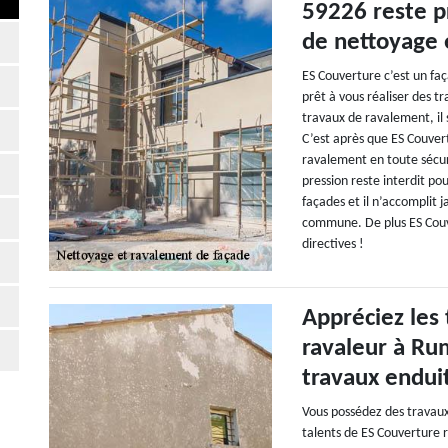
59226 reste pr
de nettoyage 
ES Couverture c’est un fa
prêt à vous réaliser des t
travaux de ravalement, il s
C’est après que ES Couver
ravalement en toute sécur
pression reste interdit pou
façades et il n’accomplit 
commune. De plus ES Couv
directives !
Appréciez les 
ravaleur à Ru
travaux enduit
Vous possédez des travaux 
talents de ES Couverture 