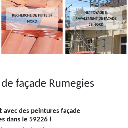
NETTOYAGE &
RECHERCHE DE FUITE 59
RAVALEMENT DE FAÇADE
NORD
59 NORD
t de façade Rumegies
t avec des peintures façade
s dans le 59226 !