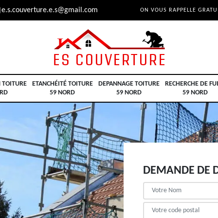
e.s.couverture.e.s@gmail.com
ON VOUS RAPPELLE GRAT
 TOITURE
ETANCHÉITÉ TOITURE
DEPANNAGE TOITURE
RECHERCHE DE FU
ORD
59 NORD
59 NORD
59 NORD
DEMANDE DE D