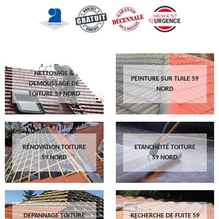
NETTOYAGE &
PEINTURE SUR TUILE 59
DEMOUSSAGE DE
NORD
TOITURE 59 NORD
RÉNOVATION TOITURE
ETANCHÉITÉ TOITURE
59 NORD
59 NORD
DEPANNAGE TOITURE
RECHERCHE DE FUITE 59