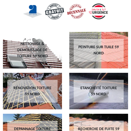
NETTOYAGE &
PEINTURE SUR TUILE 59
DEMOUSSAGE DE
NORD
TOITURE 59 NORD
RÉNOVATION TOITURE
ETANCHÉITÉ TOITURE
59 NORD
59 NORD
DEPANNAGE TOITURE
RECHERCHE DE FUITE 59