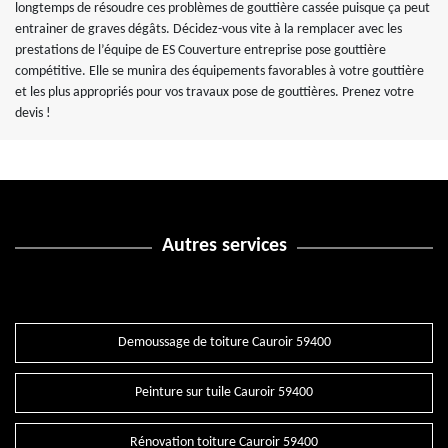
longtemps de résoudre ces problèmes de gouttière cassée puisque ça peut
entrainer de graves dégâts. Décidez-vous vite à la remplacer avec les
prestations de l’équipe de ES Couverture entreprise pose gouttière
compétitive. Elle se munira des équipements favorables à votre gouttière
et les plus appropriés pour vos travaux pose de gouttières. Prenez votre
devis !
Autres services
Demoussage de toiture Cauroir 59400
Peinture sur tuile Cauroir 59400
Rénovation toiture Cauroir 59400