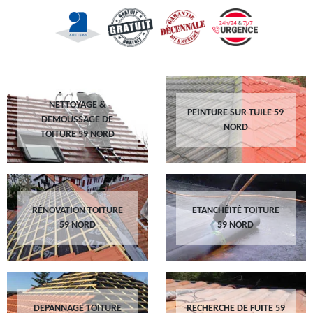
NETTOYAGE &
PEINTURE SUR TUILE 59
DEMOUSSAGE DE
NORD
TOITURE 59 NORD
RÉNOVATION TOITURE
ETANCHÉITÉ TOITURE
59 NORD
59 NORD
DEPANNAGE TOITURE
RECHERCHE DE FUITE 59