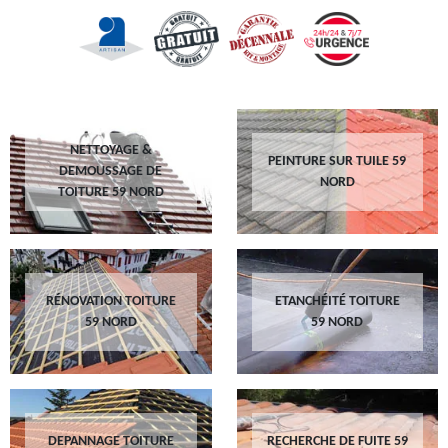
NETTOYAGE &
PEINTURE SUR TUILE 59
DEMOUSSAGE DE
NORD
TOITURE 59 NORD
RÉNOVATION TOITURE
ETANCHÉITÉ TOITURE
59 NORD
59 NORD
DEPANNAGE TOITURE
RECHERCHE DE FUITE 59