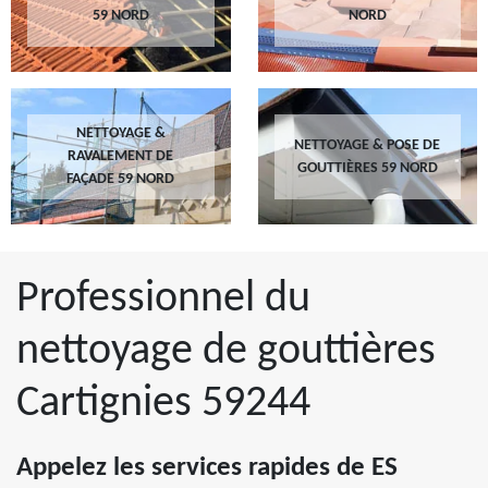
59 NORD
NORD
NETTOYAGE &
NETTOYAGE & POSE DE
RAVALEMENT DE
GOUTTIÈRES 59 NORD
FAÇADE 59 NORD
Professionnel du
nettoyage de gouttières
Cartignies 59244
Appelez les services rapides de ES