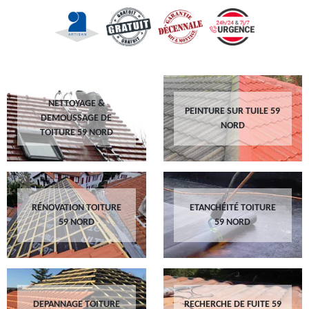
NETTOYAGE &
PEINTURE SUR TUILE 59
DEMOUSSAGE DE
NORD
TOITURE 59 NORD
RÉNOVATION TOITURE
ETANCHÉITÉ TOITURE
59 NORD
59 NORD
DEPANNAGE TOITURE
RECHERCHE DE FUITE 59