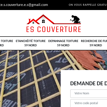
e.s.couverture.e.s@gmail.com
ON VOUS RAPPELLE GRAT
 TOITURE
ETANCHÉITÉ TOITURE
DEPANNAGE TOITURE
RECHERCHE DE FU
ORD
59 NORD
59 NORD
59 NORD
DEMANDE DE D