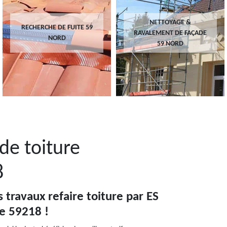
NETTOYAGE &
RECHERCHE DE FUITE 59
RAVALEMENT DE FAÇADE
NORD
59 NORD
de toiture
8
s travaux refaire toiture par ES
e 59218 !