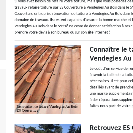
Si vous avez besoin de refaire votre toiture, mais que vous possédez des
travaux refaire toiture par ES Couverture à Vendegies Au Bois dans le 59
Couverture entreprise rénovation de toiture à Vendegies Au Bois dans l
domaine de travaux. Ils restent capables d’assurer la bonne marche et l
Vendegies Au Bois dans le 59218 ne cesse de donner satisfaction à ses cli
prendre votre devis à son bureau ou sur son site internet !
Connaître le t
Vendegies Au 
Le coût d’un service de ré
à savoir la taille de la to
nécessaires. Il est pour c
détaillés avant de prendr
une marge supplémentaire 
à des réparations suppléme
faites-nous part de votre 
Retrouvez ES 