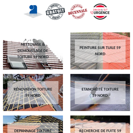
NETTOYAGE &
PEINTURE SUR TUILE 59
DEMOUSSAGE DE
NORD
TOITURE 59 NORD
RÉNOVATION TOITURE
ETANCHÉITÉ TOITURE
59 NORD
59 NORD
DEPANNAGE TOITURE
RECHERCHE DE FUITE 59