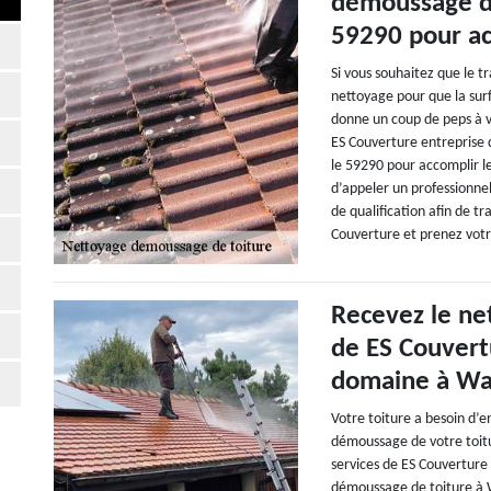
démoussage de
59290 pour ac
Si vous souhaitez que le t
nettoyage pour que la surf
donne un coup de peps à vo
ES Couverture entreprise
le 59290 pour accomplir l
d’appeler un professionne
de qualification afin de tr
Couverture et prenez votr
Recevez le ne
de ES Couvert
domaine à Was
Votre toiture a besoin d’e
démoussage de votre toitur
services de ES Couverture
démoussage de toiture à W