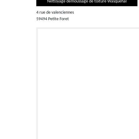
Nettoyage demoussage de toiture Wasquehal
4 rue de valenciennes
59494 Petite Foret