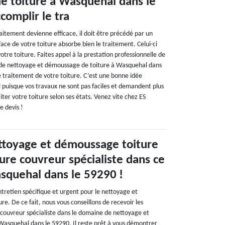
 toiture à Wasquehal dans le
complir le tra
raitement devienne efficace, il doit être précédé par un
ace de votre toiture absorbe bien le traitement. Celui-ci
tre toiture. Faites appel à la prestation professionnelle de
 de nettoyage et démoussage de toiture à Wasquehal dans
e traitement de votre toiture. C’est une bonne idée
l puisque vos travaux ne sont pas faciles et demandent plus
aiter votre toiture selon ses états. Venez vite chez ES
e devis !
ttoyage et démoussage toiture
ure couvreur spécialiste dans ce
quehal dans le 59290 !
ntretien spécifique et urgent pour le nettoyage et
e. De ce fait, nous vous conseillons de recevoir les
 couvreur spécialiste dans le domaine de nettoyage et
asquehal dans le 59290. Il reste prêt à vous démontrer