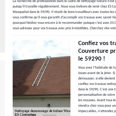
La recherche de professionnel dans le cadre de nettoyage toiture n’est pa
puisqu’il travaille régulièrement. Nous vous invitons de venir chez ES
Wasquehal dans le 59290. Il réunit de bons travailleurs avec toutes les qua
vous confirme qu’il vous garantit d’accomplir vos travaux avec savoir-fai
pourquoi hésitez-vous encore à le recommander puisque c’est avec ES 
vous adresser pour vos travaux avec prix irrésistibles. Cherchez vite votr
Confiez vos tr
Couverture pr
le 59290 !
Vous avez l’habitude de to
issues avant de la jeter. 
démousser, si elle devient
confiez vos travaux netto
dans le 59290. C’est une 
personnalisation de votre 
les mousses. Avant tous l
viendra chez vous pour une
impeccables, n’attendez pl