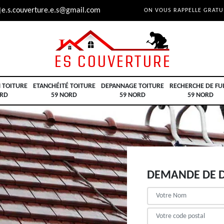
e.s.couverture.e.s@gmail.com
ON VOUS RAPPELLE GRAT
 TOITURE
ETANCHÉITÉ TOITURE
DEPANNAGE TOITURE
RECHERCHE DE FU
ORD
59 NORD
59 NORD
59 NORD
DEMANDE DE D