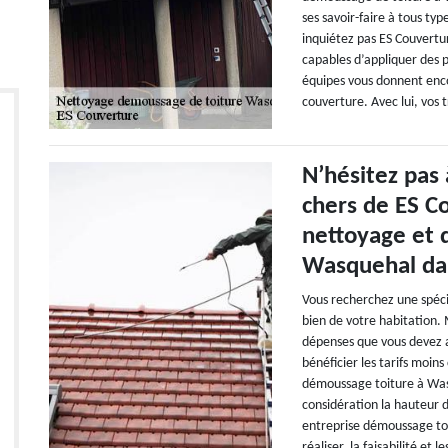
ses savoir-faire à tous ty
inquiétez pas ES Couvertur
capables d’appliquer des p
équipes vous donnent encor
couverture. Avec lui, vos 
N’hésitez pas 
chers de ES C
nettoyage et 
Wasquehal dan
Vous recherchez une spéci
bien de votre habitation. 
dépenses que vous devez a
bénéficier les tarifs moin
démoussage toiture à Was
considération la hauteur 
entreprise démoussage toi
réaliser, la faisabilité et 