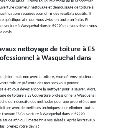
s chose aisée. Il reste toujours difficile de le rencontrer
 Couverture couvreur nettoyage et démoussage de toiture à
lifications requises pour offrir des résultats positifs. Il
re spécifique afin que vous viviez en toute sérénité. Et
Couverture à Wasquehal dans le 59290 que vous devez vous
e devis !
avaux nettoyage de toiture à ES
ofessionnel à Wasquehal dans
ut jeter, mais non avec la toiture, vous détenez plusieurs
Si votre toiture présente des mousses vous pouvez
 sale et vous devez encore la nettoyer pour la sauver. Alors,
yage de toiture à ES Couverture professionnel à Wasquehal
tâche qui nécessite des méthodes pour une propreté et une
toiture avec de meilleurs techniques pour éliminer toutes
es travaux ES Couverture à Wasquehal dans le 59290
 étude afin qu’il mette fin à vos saletés. Après les travaux
us, prenez votre devis !