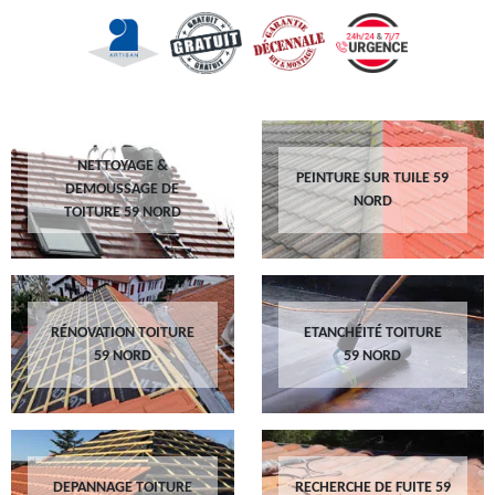
NETTOYAGE &
PEINTURE SUR TUILE 59
DEMOUSSAGE DE
NORD
TOITURE 59 NORD
RÉNOVATION TOITURE
ETANCHÉITÉ TOITURE
59 NORD
59 NORD
DEPANNAGE TOITURE
RECHERCHE DE FUITE 59