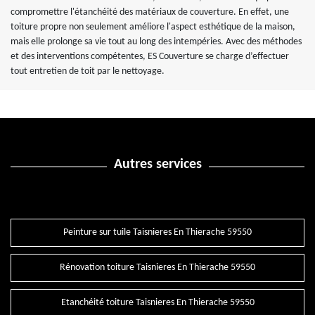
compromettre l'étanchéité des matériaux de couverture. En effet, une
toiture propre non seulement améliore l'aspect esthétique de la maison,
mais elle prolonge sa vie tout au long des intempéries. Avec des méthodes
et des interventions compétentes, ES Couverture se charge d’effectuer
tout entretien de toit par le nettoyage.
Autres services
Peinture sur tuile Taisnieres En Thierache 59550
Rénovation toiture Taisnieres En Thierache 59550
Etanchéité toiture Taisnieres En Thierache 59550