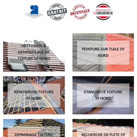
NETTOYAGE &
PEINTURE SUR TUILE 59
DEMOUSSAGE DE
NORD
TOITURE 59 NORD
RÉNOVATION TOITURE
ETANCHÉITÉ TOITURE
59 NORD
59 NORD
DEPANNAGE TOITURE
RECHERCHE DE FUITE 59