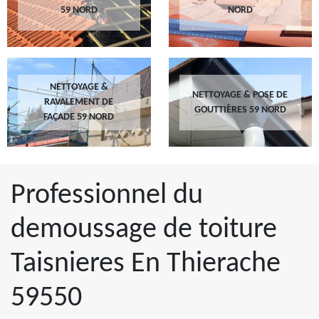
59 NORD
NORD
NETTOYAGE &
NETTOYAGE & POSE DE
RAVALEMENT DE
GOUTTIÈRES 59 NORD
FAÇADE 59 NORD
Professionnel du
demoussage de toiture
Taisnieres En Thierache
59550