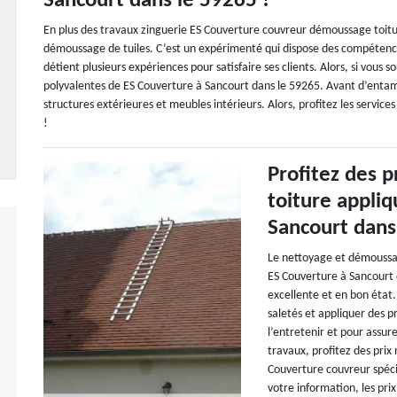
Sancourt dans le 59265 !
En plus des travaux zinguerie ES Couverture couvreur démoussage toitu
démoussage de tuiles. C’est un expérimenté qui dispose des compétences 
détient plusieurs expériences pour satisfaire ses clients. Alors, si vous 
polyvalentes de ES Couverture à Sancourt dans le 59265. Avant d’entam
structures extérieures et meubles intérieurs. Alors, profitez les services
!
Profitez des 
toiture appli
Sancourt dans
Le nettoyage et démoussa
ES Couverture à Sancourt d
excellente et en bon état. I
saletés et appliquer des p
l’entretenir et pour assure
travaux, profitez des pri
Couverture couvreur spéci
votre information, les prix