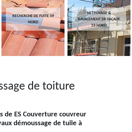
NETTOYAGE &
RECHERCHE DE FUITE 59
RAVALEMENT DE FAÇADE
NORD
59 NORD
sage de toiture
es de ES Couverture couvreur
vaux démoussage de tuile à