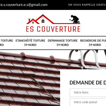
e.s.couverture.e.s@gmail.com
ON VOUS RAPPELLE GRAT
 TOITURE
ETANCHÉITÉ TOITURE
DEPANNAGE TOITURE
RECHERCHE DE FU
ORD
59 NORD
59 NORD
59 NORD
DEMANDE DE D