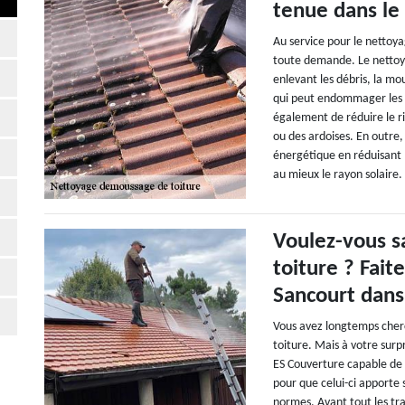
tenue dans le
Au service pour le nettoya
toute demande. Le nettoya
enlevant les débris, la mo
qui peut endommager les m
également de réduire le ri
ou des ardoises. En outre,
énergétique en réduisant 
au mieux le rayon solaire.
Voulez-vous s
toiture ? Fait
Sancourt dans
Vous avez longtemps cherc
toiture. Mais à votre surpr
ES Couverture capable de 
pour que celui-ci apporte s
normes. Avant tout les tr