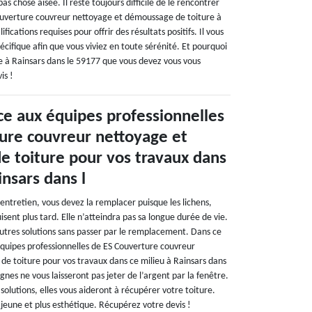
s chose aisée. Il reste toujours difficile de le rencontrer
 Couverture couvreur nettoyage et démoussage de toiture à
fications requises pour offrir des résultats positifs. Il vous
écifique afin que vous viviez en toute sérénité. Et pourquoi
 à Rainsars dans le 59177 que vous devez vous vous
is !
ce aux équipes professionnelles
ure couvreur nettoyage et
 toiture pour vos travaux dans
insars dans l
entretien, vous devez la remplacer puisque les lichens,
isent plus tard. Elle n’atteindra pas sa longue durée de vie.
’autres solutions sans passer par le remplacement. Dans ce
 équipes professionnelles de ES Couverture couvreur
e toiture pour vos travaux dans ce milieu à Rainsars dans
gnes ne vous laisseront pas jeter de l’argent par la fenêtre.
 solutions, elles vous aideront à récupérer votre toiture.
s jeune et plus esthétique. Récupérez votre devis !