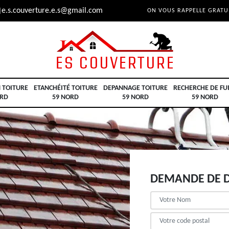
e.s.couverture.e.s@gmail.com
ON VOUS RAPPELLE GRAT
 TOITURE
ETANCHÉITÉ TOITURE
DEPANNAGE TOITURE
RECHERCHE DE FU
ORD
59 NORD
59 NORD
59 NORD
DEMANDE DE D