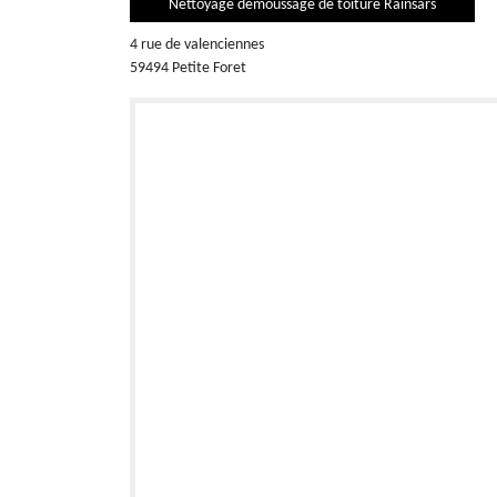
Nettoyage demoussage de toiture Rainsars
4 rue de valenciennes
59494 Petite Foret