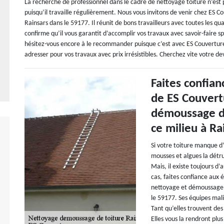
La recherche de professionnel dans le cadre de nettoyage toiture n’est pa
puisqu’il travaille régulièrement. Nous vous invitons de venir chez ES
Rainsars dans le 59177. Il réunit de bons travailleurs avec toutes les quali
confirme qu’il vous garantit d’accomplir vos travaux avec savoir-faire sp
hésitez-vous encore à le recommander puisque c’est avec ES Couverture
adresser pour vos travaux avec prix irrésistibles. Cherchez vite votre dev
Faites confian
de ES Couvert
démoussage de
ce milieu à Ra
Si votre toiture manque d’
mousses et algues la détru
Mais, il existe toujours d
cas, faites confiance aux
nettoyage et démoussage d
le 59177. Ses équipes mali
Tant qu’elles trouvent des
Elles vous la rendront plu