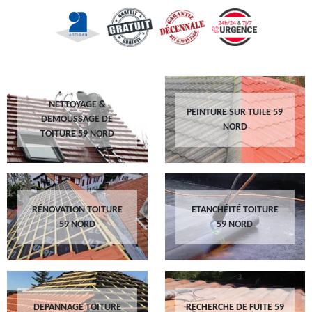
NETTOYAGE &
PEINTURE SUR TUILE 59
DEMOUSSAGE DE
NORD
TOITURE 59 NORD
RÉNOVATION TOITURE
ETANCHÉITÉ TOITURE
59 NORD
59 NORD
DEPANNAGE TOITURE
RECHERCHE DE FUITE 59