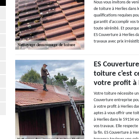
Nous vous invitons de ve
de toiture à Herlies dans l
qualifications requises pour
garantit d’accomplir vos t
toute sérénité. Et pourqu
ES Couverture à Herlies d
travaux avec prix irrésisti
ES Couvertur
toiture c’est 
votre profit à
Votre toiture nécessite u
Couverture entreprise pou
à votre profit à Herlies d
aptes à vous offrir une to
à Herlies dans le 59134 v
vos travaux. Elle respecte
la fin. ES Couverture à H