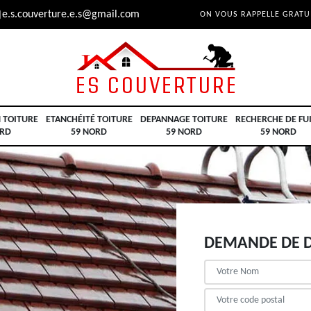
e.s.couverture.e.s@gmail.com
ON VOUS RAPPELLE GRAT
 TOITURE
ETANCHÉITÉ TOITURE
DEPANNAGE TOITURE
RECHERCHE DE FU
ORD
59 NORD
59 NORD
59 NORD
DEMANDE DE D