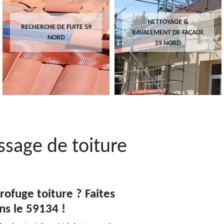
NETTOYAGE &
RECHERCHE DE FUITE 59
RAVALEMENT DE FAÇADE
NORD
59 NORD
sage de toiture
rofuge toiture ? Faites
ns le 59134 !