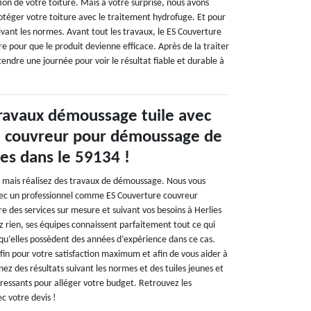
on de votre toiture. Mais à votre surprise, nous avons
rotéger votre toiture avec le traitement hydrofuge. Et pour
suivant les normes. Avant tout les travaux, le ES Couverture
 pour que le produit devienne efficace. Après de la traiter
tendre une journée pour voir le résultat fiable et durable à
travaux démoussage tuile avec
e couvreur pour démoussage de
ies dans le 59134 !
s, mais réalisez des travaux de démoussage. Nous vous
vec un professionnel comme ES Couverture couvreur
re des services sur mesure et suivant vos besoins à Herlies
z rien, ses équipes connaissent parfaitement tout ce qui
qu’elles possèdent des années d’expérience dans ce cas.
s fin pour votre satisfaction maximum et afin de vous aider à
nez des résultats suivant les normes et des tuiles jeunes et
éressants pour alléger votre budget. Retrouvez les
c votre devis !