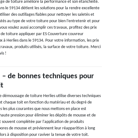
ge de toiture améliore la performance et son étanchéité.
ns le 59134 détient les solutions pour la rendre excellente
utiliser des outillages fiables pour nettoyer les saletés et
stés au type de votre toiture pour bien l’entretenir et pour
 vous voulez aussi accomplir ces travaux, profitez des prix
de toiture appliquer par ES Couverture couvreur
ux à Herlies dans le 59134. Pour votre information, les prix
travaux, produits utilisés, la surface de votre toiture. Merci
is !
 – de bonnes techniques pour
it
 démoussage de toiture Herlies utilise diverses techniques
t chaque toit en fonction du matériau et du degré de
s les plus courantes que nous mettons en place est
s haute pression pour éliminer les dépôts de mousse et de
t souvent complétée par l'application de produits
spores de mousse et préviennent leur réapparition à long
ors à disposition pour raviver la tenue de votre toit.