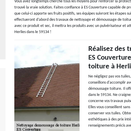
Vous avez longtemps cherché tous les moyens pour renforcer la protecti
trouvé la vraie solution. Faites confiance à ES Couverture capable de p
que celui-ci apporte ses fruits positifs, ses équipes suivront les étapes 
effectueront d’abord des travaux de nettoyage et démoussage de toiture
avec ce produit et sec, il mettra les produits avec un pulvérisateur et at
Herlies dans le 59134 !
Réalisez des 
ES Couvertur
toiture à Herl
Ne négligez pas vos tuile
conseillons d'accomplir a
démoussage toiture. Il off
dans le 59134. Ne craigne
concerne vos travaux puis
Elles vous conseillent san
conserver vos tuiles. Obte
esthétiques à des prix int
renseignements précis ave