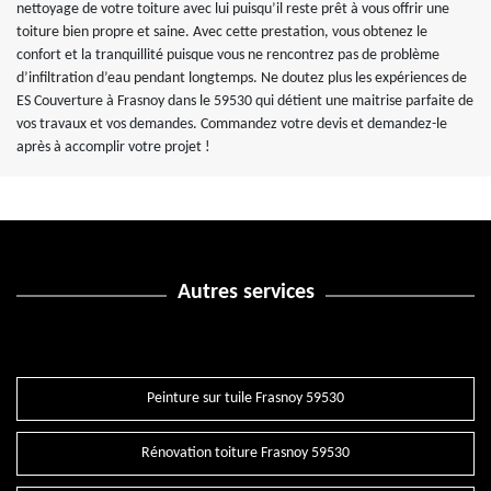
nettoyage de votre toiture avec lui puisqu’il reste prêt à vous offrir une
toiture bien propre et saine. Avec cette prestation, vous obtenez le
confort et la tranquillité puisque vous ne rencontrez pas de problème
d’infiltration d’eau pendant longtemps. Ne doutez plus les expériences de
ES Couverture à Frasnoy dans le 59530 qui détient une maitrise parfaite de
vos travaux et vos demandes. Commandez votre devis et demandez-le
après à accomplir votre projet !
Autres services
Peinture sur tuile Frasnoy 59530
Rénovation toiture Frasnoy 59530