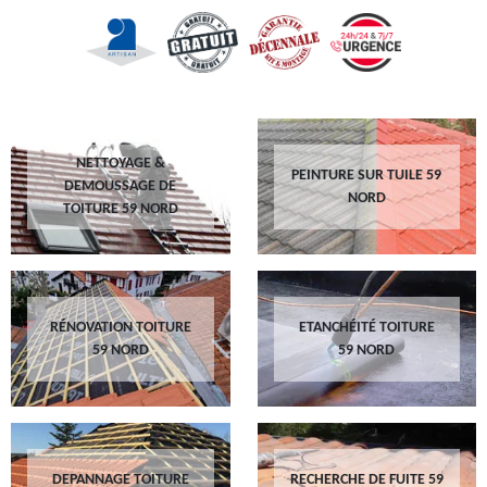
NETTOYAGE &
PEINTURE SUR TUILE 59
DEMOUSSAGE DE
NORD
TOITURE 59 NORD
RÉNOVATION TOITURE
ETANCHÉITÉ TOITURE
59 NORD
59 NORD
DEPANNAGE TOITURE
RECHERCHE DE FUITE 59