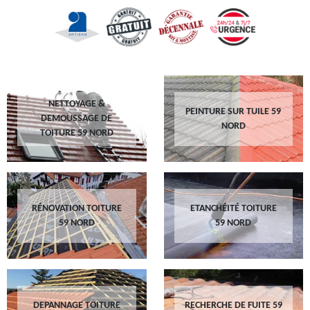
NETTOYAGE &
PEINTURE SUR TUILE 59
DEMOUSSAGE DE
NORD
TOITURE 59 NORD
RÉNOVATION TOITURE
ETANCHÉITÉ TOITURE
59 NORD
59 NORD
DEPANNAGE TOITURE
RECHERCHE DE FUITE 59