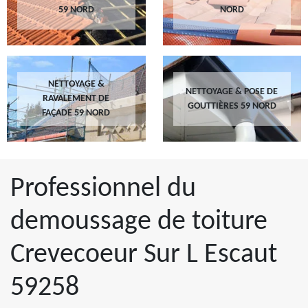
59 NORD
NORD
NETTOYAGE &
NETTOYAGE & POSE DE
RAVALEMENT DE
GOUTTIÈRES 59 NORD
FAÇADE 59 NORD
Professionnel du
demoussage de toiture
Crevecoeur Sur L Escaut
59258