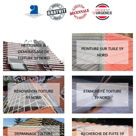
NETTOYAGE &
PEINTURE SUR TUILE 59
DEMOUSSAGE DE
NORD
TOITURE 59 NORD
RÉNOVATION TOITURE
ETANCHÉITÉ TOITURE
59 NORD
59 NORD
DEPANNAGE TOITURE
RECHERCHE DE FUITE 59