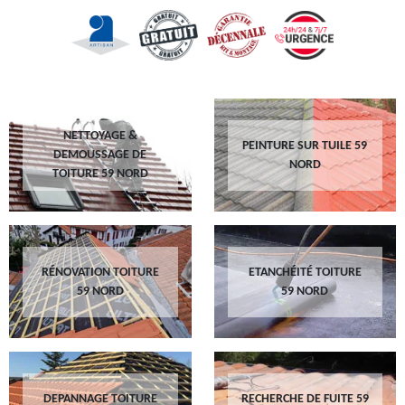
NETTOYAGE &
PEINTURE SUR TUILE 59
DEMOUSSAGE DE
NORD
TOITURE 59 NORD
RÉNOVATION TOITURE
ETANCHÉITÉ TOITURE
59 NORD
59 NORD
DEPANNAGE TOITURE
RECHERCHE DE FUITE 59