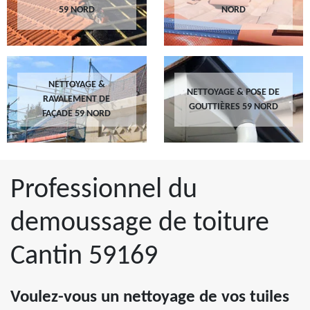
59 NORD
NORD
NETTOYAGE &
NETTOYAGE & POSE DE
RAVALEMENT DE
GOUTTIÈRES 59 NORD
FAÇADE 59 NORD
Professionnel du
demoussage de toiture
Cantin 59169
Voulez-vous un nettoyage de vos tuiles