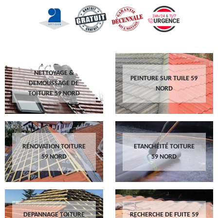
NETTOYAGE &
PEINTURE SUR TUILE 59
DEMOUSSAGE DE
NORD
TOITURE 59 NORD
RÉNOVATION TOITURE
ETANCHÉITÉ TOITURE
59 NORD
59 NORD
DEPANNAGE TOITURE
RECHERCHE DE FUITE 59