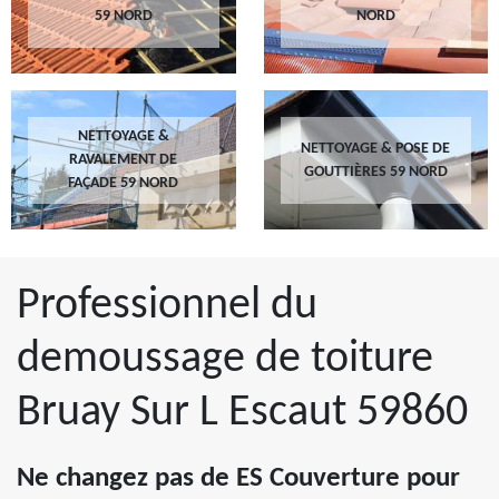
59 NORD
NORD
NETTOYAGE &
NETTOYAGE & POSE DE
RAVALEMENT DE
GOUTTIÈRES 59 NORD
FAÇADE 59 NORD
Professionnel du
demoussage de toiture
Bruay Sur L Escaut 59860
Ne changez pas de ES Couverture pour